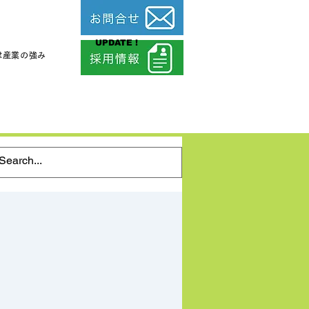
UPDATE !
津産業の強み