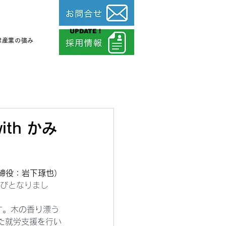
UPDATE !
津産業の強み
th かみ
締役：岩下琢也）
びとなりまし
す。木の香り漂う
た就労支援を行い