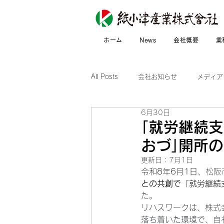
ホーム
News
会社概要
業
All Posts
会社お知らせ
メディア
6月30日
｢就労継続支
おづ｣開所
更新日：
7月1日
令和8年6月1日、
松阪
との共創で
「就労継続支
た。
リハスワークは、株式
落ち着いた環境で、自