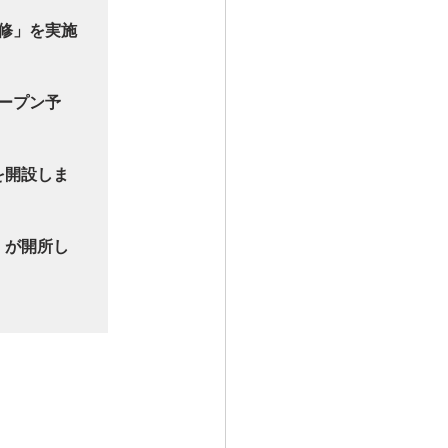
修」を実施
オープン予
を開設しま
」が開所し