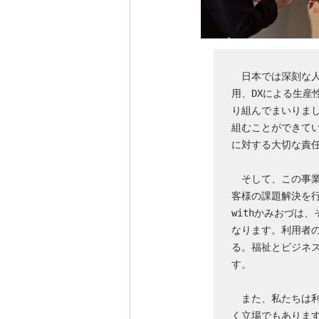
　日本では深刻な
用、DXによる生
り組んでまいりま
組むことができて
　そして、この事
客様の課題解決を
withかみおづは
なります。利用者
る。福祉とビジネ
す。

　また、私たちは
く立場でもありま