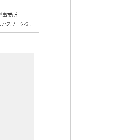
型事業所
三重県松阪市 で就労継続支援B型をお探しの方へ。就労継続支援B型事業所リハスワーク松阪 with かみおづ では、医療・介護・福祉のサポートが必要な方の「はたらく」「稼ぐ」を支援します。送迎あり・医療専門職監修サポートのもと、あなたに合った自立と社会参加を応援します。まずは無料見学・相談をお待ちしております。