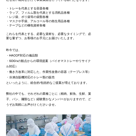
・トレーを代表とする容器各種
・ラップ、フィルム類を代表とする消耗品各種
・レジ袋、ポリ袋等の袋類各種
・マスクや手袋、アルコール等の衛生用品各種
・テープなどの梱包資材各種
これらを代表とする、必要な資材を、必要なタイミングで、必
要な量ずつ、お客様のお手元にお届けいたします。
昨今では、
・HACCP対応の備品類
・SDG'sの観点からの環境提案（バイオマストレーやリサイク
ル対応）
・働き方改革に対応した、作業性改善の容器（テープレス等）
・冷凍自販機対応のトレー類の販売
といったように、総合的/包括的なご提案が増えております。
弊社の中でも、それぞれの業種ごとに（精肉、鮮魚、生鮮、菓
子、パン、麺類など）経験豊かなメンバーがおりますので、ど
うぞお気軽にお声がけくださいませ。