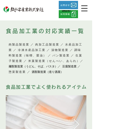
UPDATE !
食品加工業の対応実績一覧
肉製品製造業 ／ 肉加工品製造業 ／ 水産品加工
業 ／ 冷凍水産品加工業 ／ 漬物製造業 ／ 調味
料製造業（味噌、醤油） ／ パン製造業 ／ 生菓
子製造業 ／ 米菓製造業（せんべい、あられ）／
麺類製造業（うどん、そば、パスタ）
／
豆腐製造業
／
惣菜製造業 ／
酒類製造業（造り酒屋）
食品加工業でよく使われるアイテム