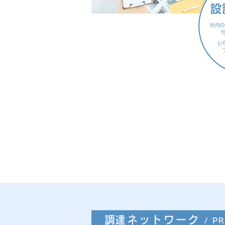
​調達ネットワーク
/ P