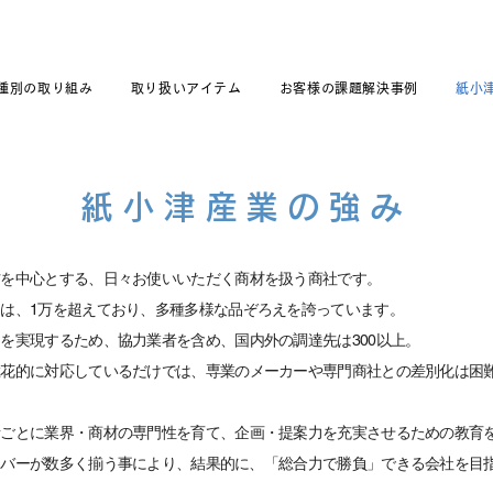
種別の取り組み
取り扱いアイテム
お客様の課題解決事例
紙小
紙小津産業の強み
材を中心とする、
日々お使いいただく商材を扱う商社です。
は、1万を超えており、
多種多様な品ぞろえを誇っています。
えを実現するため、協力業者を含め、
国内外の調達先は300以上。
総花的に対応しているだけでは、
専業のメーカーや専門商社との差別化は困
者ごとに業界・商材の専門性を育て、
企画・提案力を充実させるための教育
ンバーが数多く揃う事により、結果的に、
「総合力で勝負」できる会社を目