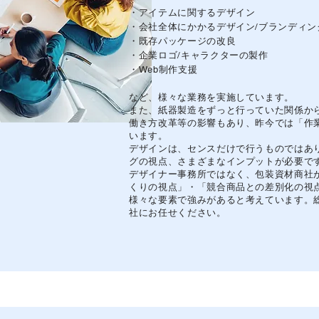
・アイテムに関するデザイン
・会社全体にかかるデザイン/ブランディン
・既存パッケージの改良
・企業ロゴ/キャラクターの製作
・Web制作支援
など、様々な業務を実施しています。
また、紙器製造をずっと行っていた関係か
働き方改革等の影響もあり、昨今では「作
います。
デザインは、センスだけで行うものではあ
グの視点、さまざまなインプットが必要で
デザイナー事務所ではなく、包装資材商社
くりの視点」・「競合商品との差別化の視
様々な要素で強みがあると考えています。
社にお任せください。