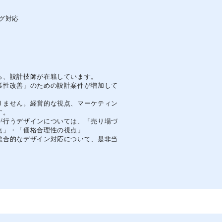
グ対応
ら、設計技師が在籍しています。
業性改善」のための設計案件が増加して
りません。経営的な視点、マーケティン
す。
が行うデザインについては、「売り場づ
点」・「価格合理性の視点」
総合的なデザイン対応について、是非当