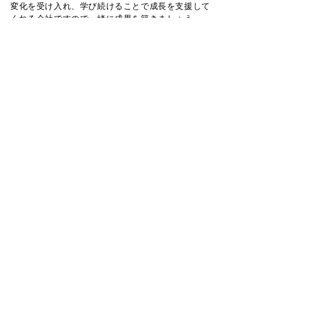
変化を受け入れ、学び続けることで成長を支援して
くれる会社ですので一緒に成果を築きましょう。
社員インタビューへ戻る
〒515-0019 三重県松阪市中央町384-1 OZビル
TEL：0598-51-0003㈹ ／ FAX：0598-51-0080