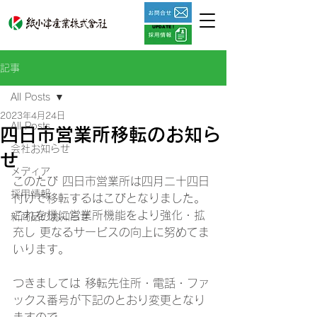
UPDATE !
記事
All Posts
2023年4月24日
All Posts
四日市営業所移転のお知ら
会社お知らせ
せ
メディア
このたび 四日市営業所は四月二十四日
採用情報
付けで移転するはこびとなりました。
これを機に営業所機能をより強化・拡
新商品のお知らせ
充し 更なるサービスの向上に努めてま
いります。
つきましては 移転先住所・電話・ファ
ックス番号が下記のとおり変更となり