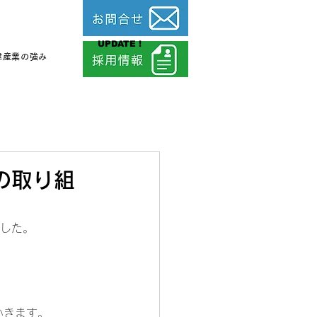
UPDATE !
津産業の強み
の取り組
ました。
いきます。