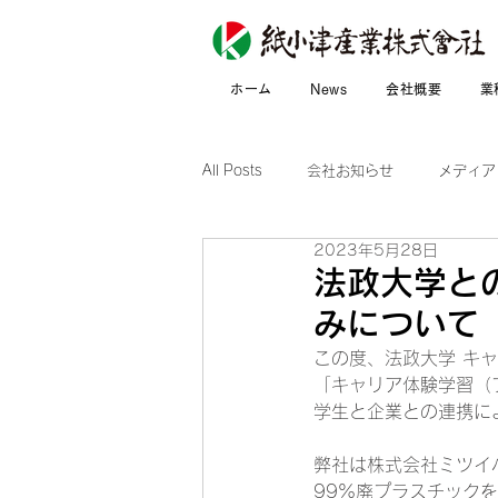
ホーム
News
会社概要
業
All Posts
会社お知らせ
メディア
2023年5月28日
法政大学と
みについて
この度、法政大学 キ
「キャリア体験学習（
学生と企業との連携に
弊社は株式会社ミツイ
99%廃プラスチックを