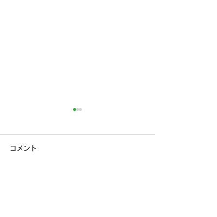
コメント
コメントを追加…
就活セミナー情報！3月
採用特設サイト
12日(水) ほか
ーアルいたしま