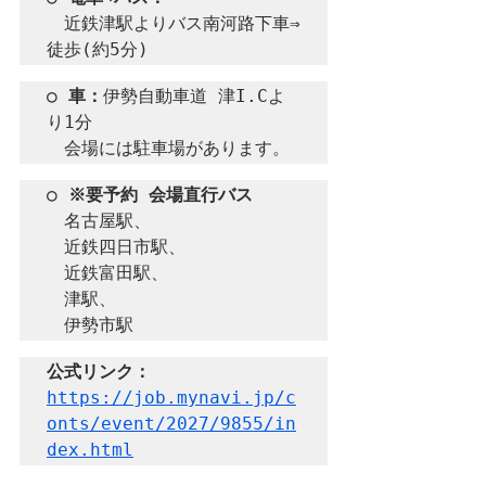
　近鉄津駅よりバス南河路下車⇒
徒歩(約5分)
○ 車：
伊勢自動車道 津I.Cよ
り1分

　会場には駐車場があります。
○ ※要予約 会場直行バス
　名古屋駅、

　近鉄四日市駅、

　近鉄富田駅、

　津駅、

　伊勢市駅
公式リンク：
https://job.mynavi.jp/c
onts/event/2027/9855/in
dex.html